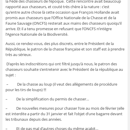
la Fédé des chasseurs de l’époque. Cette rencontre avait beaucoup
rapporté aux chasseurs, et couté très chère à la nature : c’est
qu’entre autre chose là cette occasion que François Hollande avait
promis aux chasseurs que l’Office Nationale de la Chasse et de la
Faune Sauvage (ONCFS) resterait aux mains des chasseurs quoiqu’il
arrive. Et il a tenu promesse en refusant que l’ONCFS n’intègre
l’Agence Nationale de la Biodiversité.
Aussi, ce rendez-vous, des plus discrets, entre le Président de la
République, le patron de la chasse française et son staff est à prendre
très au sérieux.
D’après les indiscrétions qui ont filtré jusqu’à nous, le patron des
chasseurs souhaite s’entretenir avec le Président de la république au
sujet :
– De la chasse au loup (il veut des allègements de procédure
pour les tirs de loups) !!!
– De la simplification du permis de chasser…
– De nouvelles mesures pour chasser l’oie au mois de février (elle
est interdite a partir du 31 janvier et fait l’objet d’une bagarre devant
les tribunaux depuis des années.
– Et de pas mal d’autres choses du même acabit…