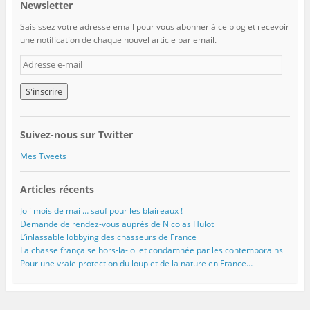
Newsletter
Saisissez votre adresse email pour vous abonner à ce blog et recevoir
une notification de chaque nouvel article par email.
A
d
r
e
s
s
Suivez-nous sur Twitter
e
e
Mes Tweets
-
m
Articles récents
a
i
Joli mois de mai … sauf pour les blaireaux !
l
Demande de rendez-vous auprès de Nicolas Hulot
L’inlassable lobbying des chasseurs de France
La chasse française hors-la-loi et condamnée par les contemporains
Pour une vraie protection du loup et de la nature en France…